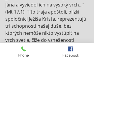
Jána a vyviedol ich na vysoký vrch...“ 
(Mt 17,1). Títo traja apoštoli, blízki 
spoločníci Ježiša Krista, reprezentujú 
tri schopnosti našej duše, bez 
ktorých nemôže nikto vystúpiť na 
vrch svetla, čiže do vznešenosti 
božskej rodiny. Meno Peter znamená 
„ten, ktorý poznáva“, Jakub „ten, 
Phone
Facebook
ktorý pošliape, alebo vytrhne z 
koreňa“, Ján „milosť Pánova“. Ježiš 
teda vzal so sebou Petra, atď. Aj ty, 
ktorý veríš v Ježiša a dúfaš od Ježiša 
spásu, vezmi so sebou Petra, čiže 
poznanie, vedomie svojho hriechu, 
ktorý pozostáva z troch nerestí: 
povýšenosť srdca, žiadostivosť tela a 
priviazanie sa k veciam tohto sveta. 
Vezmi so sebou Jakuba, čiže to, čo 
zničí tieto tri neresti, aby si akoby 