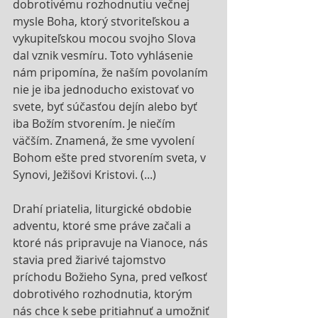
dobrotivému rozhodnutiu večnej 
mysle Boha, ktorý stvoriteľskou a 
vykupiteľskou mocou svojho Slova 
dal vznik vesmíru. Toto vyhlásenie 
nám pripomína, že naším povolaním 
nie je iba jednoducho existovať vo 
svete, byť súčasťou dejín alebo byť 
iba Božím stvorením. Je niečím 
väčším. Znamená, že sme vyvolení 
Bohom ešte pred stvorením sveta, v 
Synovi, Ježišovi Kristovi. (...) 
Drahí priatelia, liturgické obdobie 
adventu, ktoré sme práve začali a 
ktoré nás pripravuje na Vianoce, nás 
stavia pred žiarivé tajomstvo 
príchodu Božieho Syna, pred veľkosť 
dobrotivého rozhodnutia, ktorým 
nás chce k sebe pritiahnuť a umožniť 