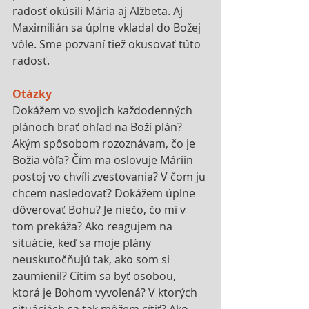
radosť okúsili Mária aj Alžbeta. Aj 
Maximilián sa úplne vkladal do Božej 
vôle. Sme pozvaní tiež okusovať túto 
radosť.
Otázky
Dokážem vo svojich každodenných 
plánoch brať ohľad na Boží plán? 
Akým spôsobom rozoznávam, čo je 
Božia vôľa? Čím ma oslovuje Máriin 
postoj vo chvíli zvestovania? V čom ju 
chcem nasledovať? Dokážem úplne 
dôverovať Bohu? Je niečo, čo mi v 
tom prekáža? Ako reagujem na 
situácie, keď sa moje plány 
neuskutočňujú tak, ako som si 
zaumienil? Cítim sa byť osobou, 
ktorá je Bohom vyvolená? V ktorých 
situáciách sa tak môžem cítiť? Ako 