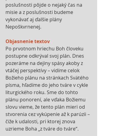
poslušnosti pôjde o nejaký čas na 
misie a z poslušnosti budeme 
vykonávať aj ďalšie plány 
Nepoškvrnenej.
Objasnenie textov
Po prvotnom hriechu Boh človeku 
postupne odkrýval svoj plán. Dnes 
pozeráme na dejiny spásy akoby z 
vtáčej perspektívy – vidíme celok 
Božieho plánu na stránkach Svätého 
písma, hľadíme do jeho tváre v cykle 
liturgického roku. Sme do tohto 
plánu ponorení, ale vďaka Božiemu 
slovu vieme, že tento plán mieri od 
stvorenia cez vykúpenie až k parúzii – 
čiže k udalosti, pri ktorej znova 
uzrieme Boha „z tváre do tváre“.