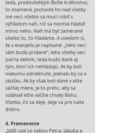
teda, predovšetkým Božie kráľovstvo, 
to znamená, postavte ho nad všetky 
iné veci: všetko sa musí robiť s 
výhľadom naň, nič sa nesmie hľadať 
mimo neho. Naň má byť zamerané 
všetko to, čo hľadáme. A uvedom si, 
že v evanjeliu je napísané: „tieto veci 
vám budú pridané“, lebo všetky veci 
patria deťom, teda budú dané aj 
tým, ktorí ich nehľadajú. Ak by boli 
niekomu odrieknuté, jednalo by sa o 
skúšku. Ak by však boli dané v ešte 
väčšej miere, je to preto, aby sa 
vzdávali ešte väčšie chvály Bohu. 
Všetko, čo sa deje, deje sa pre naše 
dobro.
4. Premenenie
„Ježiš vzal so sebou Petra, Jakuba a 