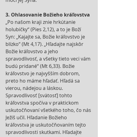
3. Ohlasovanie Božieho kráľovstva
„Po našom kraji znie hrkútanie 
holubičky“ (Pies 2,12), a to je Boží 
Syn: „Kajajte sa, Božie kráľovstvo je 
blízko“ (Mt 4,17). „Hľadajte najskôr 
Božie kráľovstvo a jeho 
spravodlivosť, a všetky tieto veci vám 
budú pridané“ (Mt 6,33). Božie 
kráľovstvo je najvyšším dobrom, 
preto ho máme hľadať. Hľadá sa 
vierou, nádejou a láskou. 
Spravodlivosť [svätosť] tohto 
kráľovstva spočíva v praktickom 
uskutočňovaní všetkého toho, čo nás 
Ježiš učil. Hľadanie Božieho 
kráľovstva je uskutočňovaním tejto 
spravodlivosti skutkami. Hľadajte 