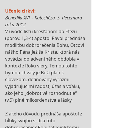
Učenie cirkvi:
Benedikt XVI. - Katechéza, 5. decembra 
roku 2012.
V úvode listu kresťanom do Efezu 
(porov. 1,3-4) apoštol Pavol prednáša 
modlitbu dobrorečenia Bohu, Otcovi 
nášho Pána Ježiša Krista, ktorá nás 
vovádza do adventného obdobia v 
kontexte Roku viery. Témou tohto 
hymnu chvály je Boží plán s 
človekom, definovaný výrazmi 
vyjadrujúcimi radosť, úžas a vďaku, 
ako jeho „dobrotivé rozhodnutie“ 
(v.9) plné milosrdenstva a lásky. 
Z akého dôvodu prednáša apoštol z 
hĺbky svojho srdca toto 
dobrorečenie? Robí tak kvôli tomu, 