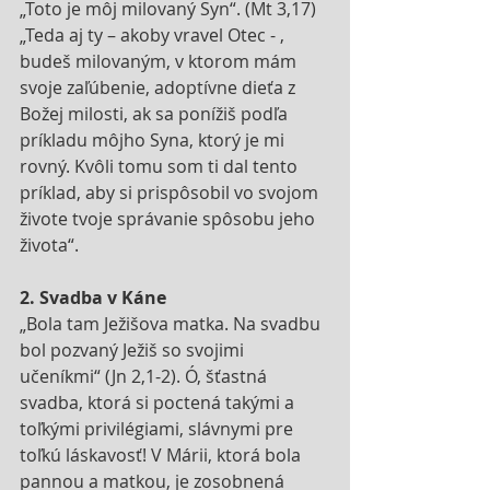
„Toto je môj milovaný Syn“. (Mt 3,17) 
„Teda aj ty – akoby vravel Otec - , 
budeš milovaným, v ktorom mám 
svoje zaľúbenie, adoptívne dieťa z 
Božej milosti, ak sa ponížiš podľa 
príkladu môjho Syna, ktorý je mi 
rovný. Kvôli tomu som ti dal tento 
príklad, aby si prispôsobil vo svojom 
živote tvoje správanie spôsobu jeho 
života“.
2. Svadba v Káne
„Bola tam Ježišova matka. Na svadbu 
bol pozvaný Ježiš so svojimi 
učeníkmi“ (Jn 2,1-2). Ó, šťastná 
svadba, ktorá si poctená takými a 
toľkými privilégiami, slávnymi pre 
toľkú láskavosť! V Márii, ktorá bola 
pannou a matkou, je zosobnená 