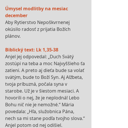
Úmysel modlitby na mesiac 
december
Aby Rytierstvo Nepoškvrnenej 
okúsilo radosť z prijatia Božích 
plánov.
Biblický text: Lk 1,35-38
Anjel jej odpovedal: „Duch Svätý 
zostúpi na teba a moc Najvyššieho ťa 
zatieni. A preto aj dieťa bude sa volať 
svätým, bude to Boží Syn. Aj Alžbeta, 
tvoja príbuzná, počala syna v 
starobe. Už je v šiestom mesiaci. A 
hovorili o nej, že je neplodná! Lebo 
Bohu nič nie je nemožné.“ Mária 
povedala: „Hľa, služobnica Pána, 
nech sa mi stane podľa tvojho slova.“ 
Anjel potom od nej odišiel.