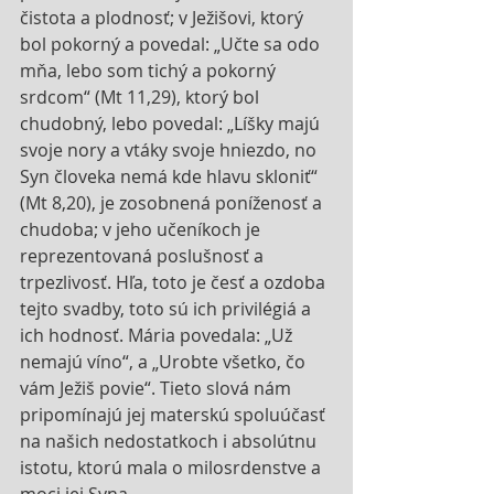
čistota a plodnosť; v Ježišovi, ktorý 
bol pokorný a povedal: „Učte sa odo 
mňa, lebo som tichý a pokorný 
srdcom“ (Mt 11,29), ktorý bol 
chudobný, lebo povedal: „Líšky majú 
svoje nory a vtáky svoje hniezdo, no 
Syn človeka nemá kde hlavu skloniť“ 
(Mt 8,20), je zosobnená poníženosť a 
chudoba; v jeho učeníkoch je 
reprezentovaná poslušnosť a 
trpezlivosť. Hľa, toto je česť a ozdoba 
tejto svadby, toto sú ich privilégiá a 
ich hodnosť. Mária povedala: „Už 
nemajú víno“, a „Urobte všetko, čo 
vám Ježiš povie“. Tieto slová nám 
pripomínajú jej materskú spoluúčasť 
na našich nedostatkoch i absolútnu 
istotu, ktorú mala o milosrdenstve a 
moci jej Syna.