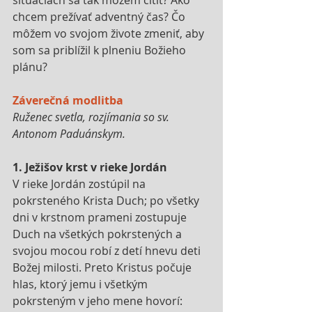
chcem prežívať adventný čas? Čo 
môžem vo svojom živote zmeniť, aby 
som sa priblížil k plneniu Božieho 
plánu?
Záverečná modlitba
Ruženec svetla, rozjímania so sv. 
Antonom Paduánskym.
1. Ježišov krst v rieke Jordán
V rieke Jordán zostúpil na 
pokrsteného Krista Duch; po všetky 
dni v krstnom prameni zostupuje 
Duch na všetkých pokrstených a 
svojou mocou robí z detí hnevu deti 
Božej milosti. Preto Kristus počuje 
hlas, ktorý jemu i všetkým 
pokrsteným v jeho mene hovorí: 