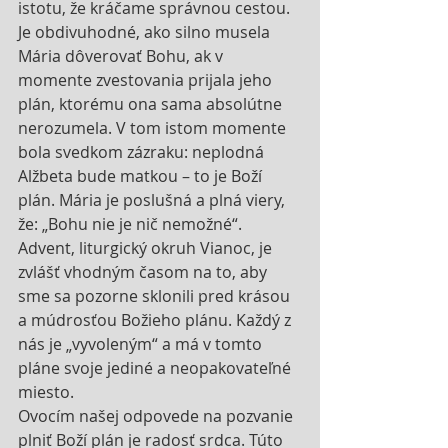
istotu, že kráčame správnou cestou.
Je obdivuhodné, ako silno musela 
Mária dôverovať Bohu, ak v 
momente zvestovania prijala jeho 
plán, ktorému ona sama absolútne 
nerozumela. V tom istom momente 
bola svedkom zázraku: neplodná 
Alžbeta bude matkou – to je Boží 
plán. Mária je poslušná a plná viery, 
že: „Bohu nie je nič nemožné“.
Advent, liturgický okruh Vianoc, je 
zvlášť vhodným časom na to, aby 
sme sa pozorne sklonili pred krásou 
a múdrosťou Božieho plánu. Každý z 
nás je „vyvoleným“ a má v tomto 
pláne svoje jediné a neopakovateľné 
miesto.
Ovocím našej odpovede na pozvanie 
plniť Boží plán je radosť srdca. Túto 