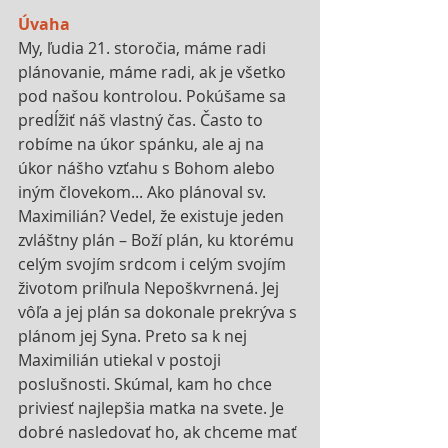
Úvaha
My, ľudia 21. storočia, máme radi 
plánovanie, máme radi, ak je všetko 
pod našou kontrolou. Pokúšame sa 
predĺžiť náš vlastný čas. Často to 
robíme na úkor spánku, ale aj na 
úkor nášho vzťahu s Bohom alebo 
iným človekom... Ako plánoval sv. 
Maximilián? Vedel, že existuje jeden 
zvláštny plán – Boží plán, ku ktorému 
celým svojím srdcom i celým svojím 
životom priľnula Nepoškvrnená. Jej 
vôľa a jej plán sa dokonale prekrýva s 
plánom jej Syna. Preto sa k nej 
Maximilián utiekal v postoji 
poslušnosti. Skúmal, kam ho chce 
priviesť najlepšia matka na svete. Je 
dobré nasledovať ho, ak chceme mať 