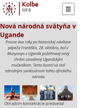
Kolbe
WEB
Nová národná svätyňa v
Ugande
Presne dva roky po historickej návšteve 
pápeža Františka, 28. októbra, bol v 
Munyonyo v Ugande požehnaný nový 
chrám zasvätený Ugandským 
mučeníkom. Tento kostol sa stal 
národným sanktuáriom tohto afrického 
národa.
Obradom konsekrácie predsedal 