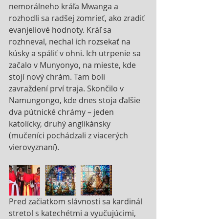
nemorálneho kráľa Mwanga a 
rozhodli sa radšej zomrieť, ako zradiť 
evanjeliové hodnoty. Kráľ sa 
rozhneval, nechal ich rozsekať na 
kúsky a spáliť v ohni. Ich utrpenie sa 
začalo v Munyonyo, na mieste, kde 
stojí nový chrám. Tam boli 
zavraždení prví traja. Skončilo v 
Namungongo, kde dnes stoja ďalšie 
dva pútnické chrámy – jeden 
katolícky, druhý anglikánsky 
(mučeníci pochádzali z viacerých 
vierovyznaní).
Pred začiatkom slávnosti sa kardinál 
stretol s katechétmi a vyučujúcimi, 