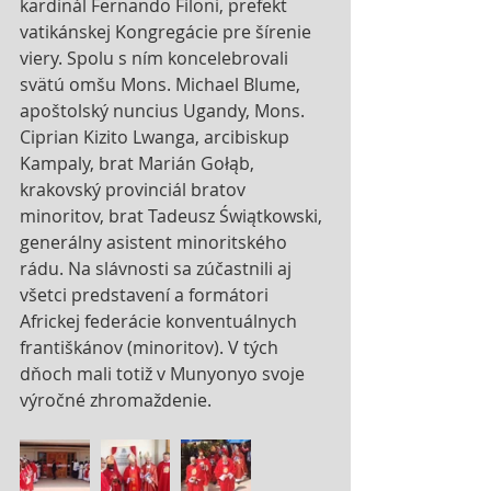
kardinál Fernando Filoni, prefekt 
vatikánskej Kongregácie pre šírenie 
viery. Spolu s ním koncelebrovali 
svätú omšu Mons. Michael Blume, 
apoštolský nuncius Ugandy, Mons. 
Ciprian Kizito Lwanga, arcibiskup 
Kampaly, brat Marián Gołąb, 
krakovský provinciál bratov 
minoritov, brat Tadeusz Świątkowski, 
generálny asistent minoritského 
rádu. Na slávnosti sa zúčastnili aj 
všetci predstavení a formátori 
Africkej federácie konventuálnych 
františkánov (minoritov). V tých 
dňoch mali totiž v Munyonyo svoje 
výročné zhromaždenie.