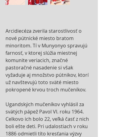
Arcidiecéza zverila starostlivosť o 
nové pútnické miesto bratom 
minoritom. Tí v Munyonyo spravujú 
farnosť, v ktorej slúžia miestnej 
komunite veriacich, značné 
pastoračné nasadenie si však 
vyžaduje aj množstvo pútnikov, ktorí 
už navštevujú toto sväté miesto 
pokropené krvou troch mučeníkov.
Ugandských mučeníkov vyhlásil za 
svätých pápež Pavol VI. roku 1964. 
Celkovo ich bolo 22, veľká časť z nich 
boli ešte deti. Pri udalostiach v roku 
1886 odmietli títo kresťania výzvy 