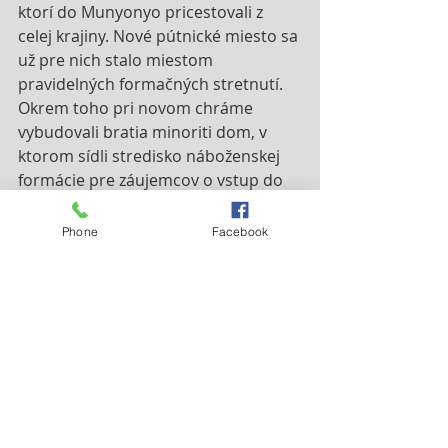
ktorí do Munyonyo pricestovali z 
celej krajiny. Nové pútnické miesto sa 
už pre nich stalo miestom 
pravidelných formačných stretnutí. 
Okrem toho pri novom chráme 
vybudovali bratia minoriti dom, v 
ktorom sídli stredisko náboženskej 
formácie pre záujemcov o vstup do 
rehoľného spoločenstva.
Phone
Facebook
Info: 
www.ofmconv.net
Nejnovější příspěvky
Zobrazit vše