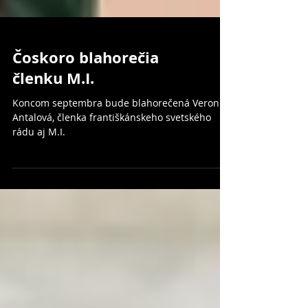
Čoskoro blahorečia
členku M.I.
Koncom septembra bude blahorečená Veronika
Antalová, členka františkánskeho svetského
rádu aj M.I.