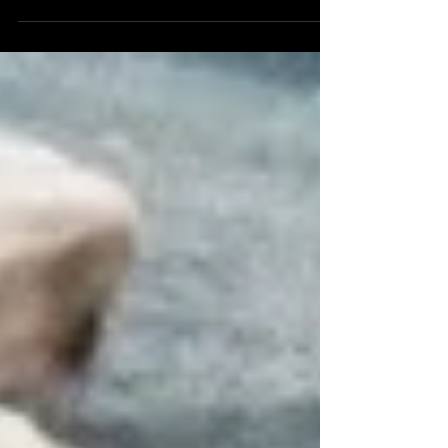
Ak naše stretnutie s Ježišom ešte nevyústilo do
služby a do šírenia evanjelia, môže to
znamenať, že sme mu ešte nedovolili, aby nás
oslobodi