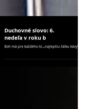
Duchovné slovo: 6.
nedeľa v roku b
Boh má pre každého tú „najlepšiu šálku kávy“...