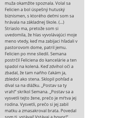
muža okamžite spoznala. Volal sa 
Felicien a bol úspešný hutuský 
biznismen, s ktorého deťmi som sa 
hrávala na základnej škole. (...) 
Striaslo ma, pretože som si 
uvedomila, že hlas vyvolávajúci moje 
meno vtedy, keď ma zabijaci hľadali v 
pastorovom dome, patril jemu. 
Felicien po mne sliedil. Semana 
postrčil Feliciena do kancelárie a ten 
spadol na kolená. Keď zdvihol oči a 
zbadal, že tam naňho čakám ja, 
zbledol ako stena. Sklopil pohľad a 
díval sa na dlážku. „Postav sa ty 
vrah!“ skríkol Semana. „Postav sa a 
vysvetli tejto žene, prečo je mŕtva jej 
rodina. Vysvetli, prečo si jej zabil 
matku a zmasakroval brata. Povedal 
som ti, vstávaj! Vstávaj a hovor!“ 