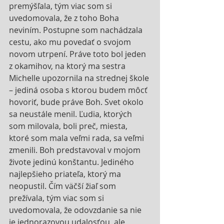
premýšľala, tým viac som si 
uvedomovala, že z toho Boha 
neviním. Postupne som nachádzala 
cestu, ako mu povedať o svojom 
novom utrpení. Práve toto bol jeden 
z okamihov, na ktorý ma sestra 
Michelle upozornila na strednej škole 
– jediná osoba s ktorou budem môcť 
hovoriť, bude práve Boh. Svet okolo 
sa neustále menil. Ľudia, ktorých 
som milovala, boli preč, miesta, 
ktoré som mala veľmi rada, sa veľmi 
zmenili. Boh predstavoval v mojom 
živote jedinú konštantu. Jediného 
najlepšieho priateľa, ktorý ma 
neopustil. Čím väčší žiaľ som 
prežívala, tým viac som si 
uvedomovala, že odovzdanie sa nie 
je jednorazovou udalosťou, ale 