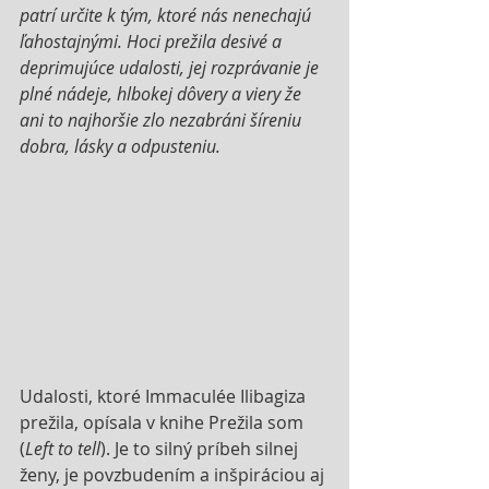
patrí určite k tým, ktoré nás nenechajú 
ľahostajnými. Hoci prežila desivé a 
deprimujúce udalosti, jej rozprávanie je 
plné nádeje, hlbokej dôvery a viery že 
ani to najhoršie zlo nezabráni šíreniu 
dobra, lásky a odpusteniu. 
Udalosti, ktoré Immaculée Ilibagiza 
prežila, opísala v knihe Prežila som 
(
Left to tell
). Je to silný príbeh silnej 
ženy, je povzbudením a inšpiráciou aj 