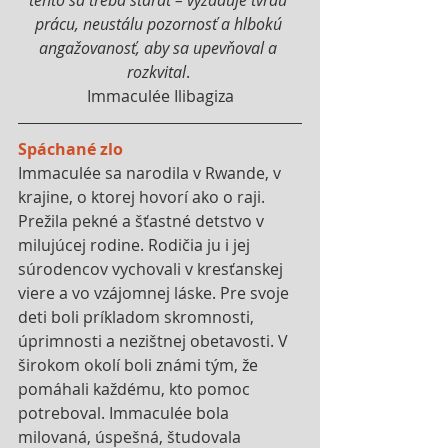
prácu, neustálu pozornosť a hlbokú 
angažovanosť, aby sa upevňoval a 
rozkvital
. 
Immaculée Ilibagiza
Spáchané zlo
Immaculée sa narodila v Rwande, v 
krajine, o ktorej hovorí ako o raji. 
Prežila pekné a šťastné detstvo v 
milujúcej rodine. Rodičia ju i jej 
súrodencov vychovali v kresťanskej 
viere a vo vzájomnej láske. Pre svoje 
deti boli príkladom skromnosti, 
úprimnosti a nezištnej obetavosti. V 
širokom okolí boli známi tým, že 
pomáhali každému, kto pomoc 
potreboval. Immaculée bola 
milovaná, úspešná, študovala 