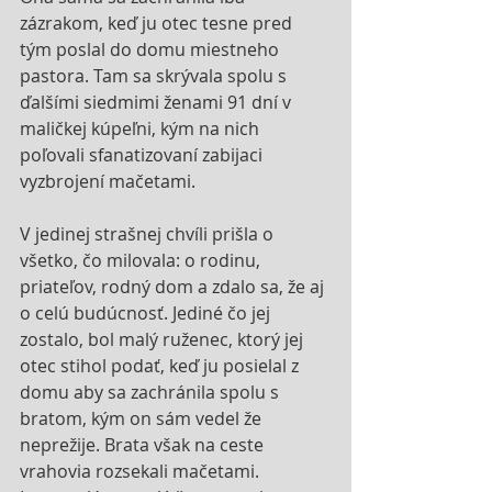
zázrakom, keď ju otec tesne pred 
tým poslal do domu miestneho 
pastora. Tam sa skrývala spolu s 
ďalšími siedmimi ženami 91 dní v 
maličkej kúpeľni, kým na nich 
poľovali sfanatizovaní zabijaci 
vyzbrojení mačetami.
V jedinej strašnej chvíli prišla o 
všetko, čo milovala: o rodinu, 
priateľov, rodný dom a zdalo sa, že aj 
o celú budúcnosť. Jediné čo jej 
zostalo, bol malý ruženec, ktorý jej 
otec stihol podať, keď ju posielal z 
domu aby sa zachránila spolu s 
bratom, kým on sám vedel že 
neprežije. Brata však na ceste 
vrahovia rozsekali mačetami. 