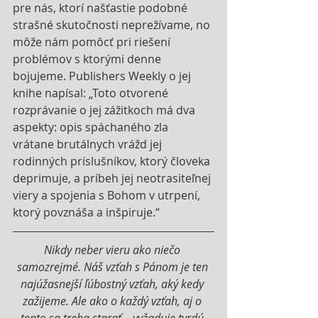
pre nás, ktorí našťastie podobné 
strašné skutočnosti neprežívame, no 
môže nám pomôcť pri riešení 
problémov s ktorými denne 
bojujeme. Publishers Weekly o jej 
knihe napísal: „Toto otvorené 
rozprávanie o jej zážitkoch má dva 
aspekty: opis spáchaného zla 
vrátane brutálnych vrážd jej 
rodinných príslušníkov, ktorý človeka 
deprimuje, a príbeh jej neotrasiteľnej 
viery a spojenia s Bohom v utrpení, 
ktorý povznáša a inšpiruje.“
Nikdy neber vieru ako niečo 
samozrejmé. Náš vzťah s Pánom je ten 
najúžasnejší ľúbostný vzťah, aký kedy 
zažijeme. Ale ako o každý vzťah, aj o 
tento sa treba starať – vyžaduje tvrdú 