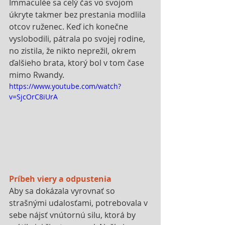
Immaculée sa celý čas vo svojom 
úkryte takmer bez prestania modlila 
otcov ruženec. Keď ich konečne 
vyslobodili, pátrala po svojej rodine, 
no zistila, že nikto neprežil, okrem 
ďalšieho brata, ktorý bol v tom čase 
mimo Rwandy.
https://www.youtube.com/watch?
v=SjcOrC8iUrA
Príbeh viery a odpustenia
Aby sa dokázala vyrovnať so 
strašnými udalosťami, potrebovala v 
sebe nájsť vnútornú silu, ktorá by 