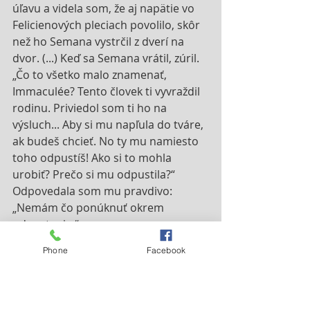
úľavu a videla som, že aj napätie vo 
Felicienových pleciach povolilo, skôr 
než ho Semana vystrčil z dverí na 
dvor. (...) Keď sa Semana vrátil, zúril. 
„Čo to všetko malo znamenať, 
Immaculée? Tento človek ti vyvraždil 
rodinu. Priviedol som ti ho na 
výsluch... Aby si mu napľula do tváre, 
ak budeš chcieť. No ty mu namiesto 
toho odpustíš! Ako si to mohla 
urobiť? Prečo si mu odpustila?“ 
Odpovedala som mu pravdivo: 
„Nemám čo ponúknuť okrem 
odpustenia:“
Phone
Facebook
Immaculée dokázala odpustiť vďaka 
hlbokému a dôvernému vzťahu s 
Bohom, spojená s ním 
prostredníctvom modlitby a Boh 