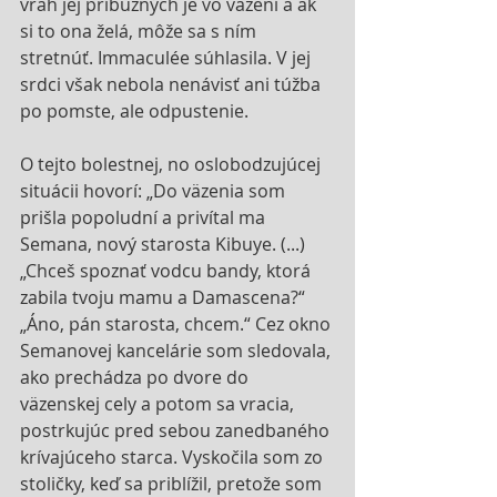
vrah jej príbuzných je vo väzení a ak 
si to ona želá, môže sa s ním 
stretnúť. Immaculée súhlasila. V jej 
srdci však nebola nenávisť ani túžba 
po pomste, ale odpustenie. 
O tejto bolestnej, no oslobodzujúcej 
situácii hovorí: „Do väzenia som 
prišla popoludní a privítal ma 
Semana, nový starosta Kibuye. (...) 
„Chceš spoznať vodcu bandy, ktorá 
zabila tvoju mamu a Damascena?“ 
„Áno, pán starosta, chcem.“ Cez okno 
Semanovej kancelárie som sledovala, 
ako prechádza po dvore do 
väzenskej cely a potom sa vracia, 
postrkujúc pred sebou zanedbaného 
krívajúceho starca. Vyskočila som zo 
stoličky, keď sa priblížil, pretože som 