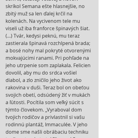
skríkol Semana ešte hlasnejšie, no 
zbitý muž sa len ďalej krčil na 
kolenách. Na vycivenom tele mu 
viseli už iba franforce špinavých šiat. 
(...) Tvár, kedysi peknú, mu teraz 
zastierala špinavá rozchlpená brada; 
a bosé nohy mal pokryté otvorenými 
mokvajúcimi ranami. Pri pohľade na 
jeho utrpenie som zaplakala. Felicien 
dovolil, aby mu do srdca vošiel 
diabol, a zlo zničilo jeho život ako 
rakovina v duši. Teraz bol on obeťou 
svojich obetí, odsúdený žiť v mukách 
a ľútosti. Pocítila som veľký súcit s 
týmto človekom. „Vyraboval dom 
tvojich rodičov a privlastnil si vašu 
rodinnú plantáž, Immaculée. V jeho 
dome sme našli obrábaciu techniku 