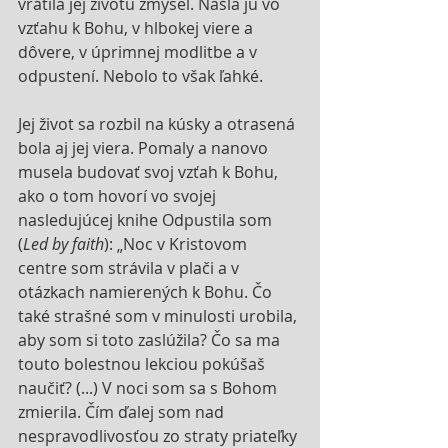
vrátila jej životu zmysel. Našla ju vo 
vzťahu k Bohu, v hlbokej viere a 
dôvere, v úprimnej modlitbe a v 
odpustení. Nebolo to však ľahké.
Jej život sa rozbil na kúsky a otrasená 
bola aj jej viera. Pomaly a nanovo 
musela budovať svoj vzťah k Bohu, 
ako o tom hovorí vo svojej 
nasledujúcej knihe Odpustila som 
(
Led by faith
): „Noc v Kristovom 
centre som strávila v plači a v 
otázkach namierených k Bohu. Čo 
také strašné som v minulosti urobila, 
aby som si toto zaslúžila? Čo sa ma 
touto bolestnou lekciou pokúšaš 
naučiť? (...) V noci som sa s Bohom 
zmierila. Čím ďalej som nad 
nespravodlivosťou zo straty priateľky 