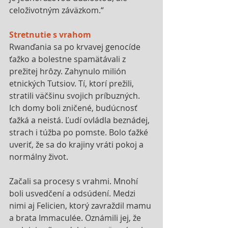
celoživotným záväzkom.“
Stretnutie s vrahom
Rwanďania sa po krvavej genocíde 
ťažko a bolestne spamätávali z 
prežitej hrôzy. Zahynulo milión 
etnických Tutsiov. Tí, ktorí prežili, 
stratili väčšinu svojich príbuzných. 
Ich domy boli zničené, budúcnosť 
ťažká a neistá. Ľudí ovládla beznádej, 
strach i túžba po pomste. Bolo ťažké 
uveriť, že sa do krajiny vráti pokoj a 
normálny život. 
Začali sa procesy s vrahmi. Mnohí 
boli usvedčení a odsúdení. Medzi 
nimi aj Felicien, ktorý zavraždil mamu 
a brata Immaculée. Oznámili jej, že 