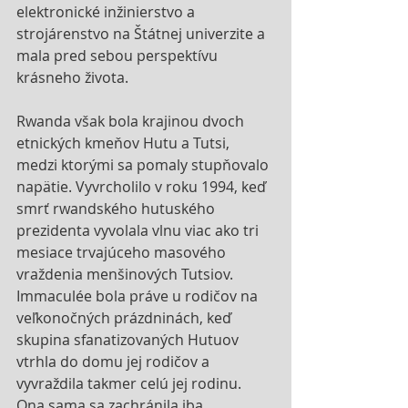
elektronické inžinierstvo a 
strojárenstvo na Štátnej univerzite a 
mala pred sebou perspektívu 
krásneho života. 
Rwanda však bola krajinou dvoch 
etnických kmeňov Hutu a Tutsi, 
medzi ktorými sa pomaly stupňovalo 
napätie. Vyvrcholilo v roku 1994, keď 
smrť rwandského hutuského 
prezidenta vyvolala vlnu viac ako tri 
mesiace trvajúceho masového 
vraždenia menšinových Tutsiov. 
Immaculée bola práve u rodičov na 
veľkonočných prázdninách, keď 
skupina sfanatizovaných Hutuov 
vtrhla do domu jej rodičov a 
vyvraždila takmer celú jej rodinu. 
Ona sama sa zachránila iba 