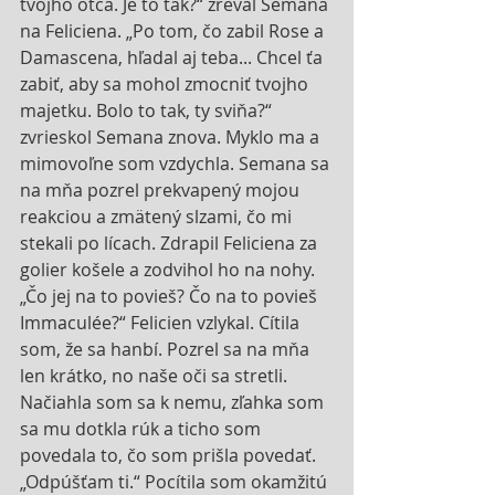
tvojho otca. Je to tak?“ zreval Semana 
na Feliciena. „Po tom, čo zabil Rose a 
Damascena, hľadal aj teba... Chcel ťa 
zabiť, aby sa mohol zmocniť tvojho 
majetku. Bolo to tak, ty sviňa?“ 
zvrieskol Semana znova. Myklo ma a 
mimovoľne som vzdychla. Semana sa 
na mňa pozrel prekvapený mojou 
reakciou a zmätený slzami, čo mi 
stekali po lícach. Zdrapil Feliciena za 
golier košele a zodvihol ho na nohy. 
„Čo jej na to povieš? Čo na to povieš 
Immaculée?“ Felicien vzlykal. Cítila 
som, že sa hanbí. Pozrel sa na mňa 
len krátko, no naše oči sa stretli. 
Načiahla som sa k nemu, zľahka som 
sa mu dotkla rúk a ticho som 
povedala to, čo som prišla povedať. 
„Odpúšťam ti.“ Pocítila som okamžitú 