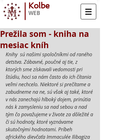
Kolbe
WEB
Prežila som - kniha na
mesiac kníh
Knihy  sú našimi spoločníkmi od raného 
detstva. Zábavné, poučné aj tie, z 
ktorých sme získavali vedomosti pri 
štúdiu, hoci sa nám často do ich čítania 
veľmi nechcelo. Niektoré si prečítame a 
zabudneme na ne, sú však aj také, ktoré 
v nás zanechajú hlboký dojem, prinútia 
nás k zamysleniu sa nad sebou a nad 
tým čo považujeme v živote za dôležité a 
či sú hodnoty, ktoré vyznávame 
skutočnými hodnotami. Príbeh 
afrického dievčaťa Immaculée Ilibagiza 