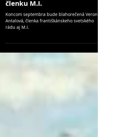
Čoskoro blahorečia
členku M.I.
Koncom septembra bude blahorečená Veronika
Antalová, členka františkánskeho svetského
rádu aj M.I.