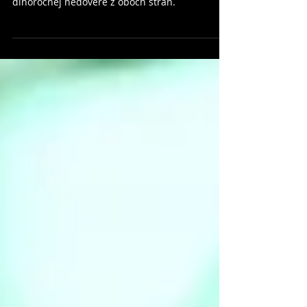
J. H. Newman sa svojou konverziou vystavil
dlhoročnej nedôvere z oboch strán.