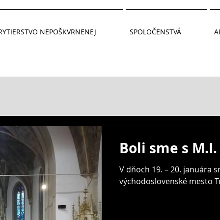
RYTIERSTVO NEPOŠKVRNENEJ
SPOLOČENSTVÁ
A
Boli sme s M.I.
V dňoch 19. – 20. januára sm
východoslovenské mesto Tr