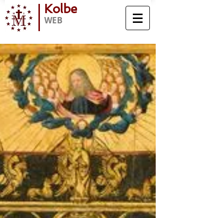
Kolbe
WEB