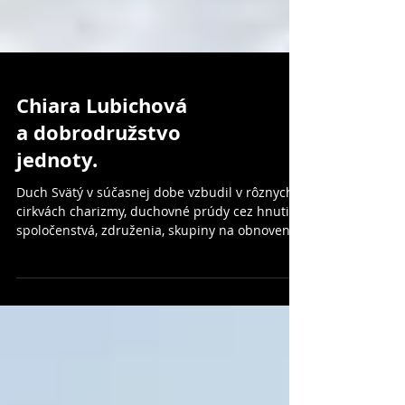
Chiara Lubichová
a dobrodružstvo
jednoty.
Duch Svätý v súčasnej dobe vzbudil v rôznych
cirkvách charizmy, duchovné prúdy cez hnutia,
spoločenstvá, združenia, skupiny na obnovenie
kre