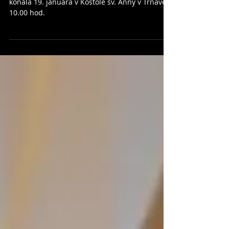
Modlime sa za jednotu
kresťanov
Celoslovenská ekumenická bohoslužba sa
konala 19. januára v Kostole sv. Anny v Trnave o
10.00 hod.