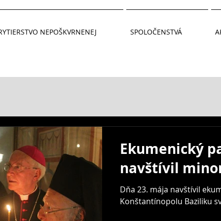
RYTIERSTVO NEPOŠKVRNENEJ
SPOLOČENSTVÁ
A
Ekumenický pa
navštívil mino
Dňa 23. mája navštívil eku
Konštantínopolu Baziliku sv.