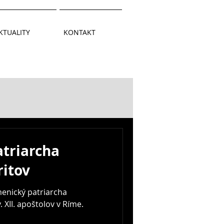
KTUALITY
KONTAKT
triarcha
ritov
menický patriarcha
 XII. apoštolov v Ríme.