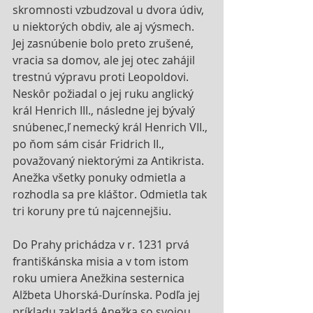
skromnosti vzbudzoval u dvora údiv, 
u niektorých obdiv, ale aj výsmech. 
Jej zasnúbenie bolo preto zrušené, 
vracia sa domov, ale jej otec zahájil 
trestnú výpravu proti Leopoldovi. 
Neskôr požiadal o jej ruku anglický 
král Henrich III., následne jej bývalý 
snúbenec,ľ nemecký král Henrich VII., 
po ňom sám cisár Fridrich II., 
považovaný niektorými za Antikrista. 
Anežka všetky ponuky odmietla a 
rozhodla sa pre kláštor. Odmietla tak 
tri koruny pre tú najcennejšiu.
Do Prahy prichádza v r. 1231 prvá 
františkánska misia a v tom istom 
roku umiera Anežkina sesternica 
Alžbeta Uhorská-Durínska. Podľa jej 
príkladu zakladá Anežka so svojou 