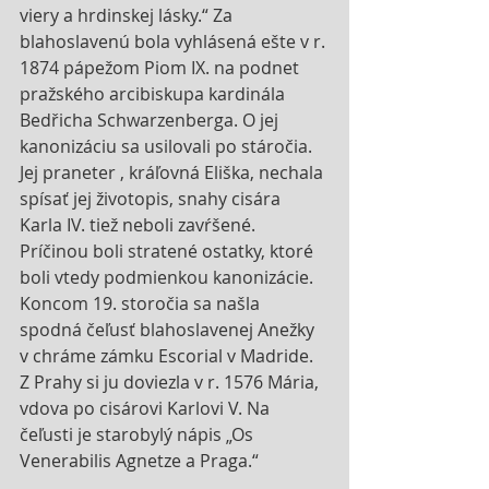
viery a hrdinskej lásky.“ Za 
blahoslavenú bola vyhlásená ešte v r. 
1874 pápežom Piom IX. na podnet 
pražského arcibiskupa kardinála 
Bedřicha Schwarzenberga. O jej 
kanonizáciu sa usilovali po stáročia. 
Jej praneter , kráľovná Eliška, nechala 
spísať jej životopis, snahy cisára 
Karla IV. tiež neboli zavŕšené. 
Príčinou boli stratené ostatky, ktoré 
boli vtedy podmienkou kanonizácie. 
Koncom 19. storočia sa našla 
spodná čeľusť blahoslavenej Anežky 
v chráme zámku Escorial v Madride. 
Z Prahy si ju doviezla v r. 1576 Mária, 
vdova po cisárovi Karlovi V. Na 
čeľusti je starobylý nápis „Os 
Venerabilis Agnetze a Praga.“