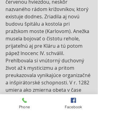
červenou hviezdou, neskôr 
nazvaného rádom križovníkov, ktorý 
existuje dodnes. Zriadila aj novú 
budovu špitálu a kostola pri 
pražskom moste (Karlovom). Anežka 
musela bojovať o čistotu rehole, 
prijateľnú aj pre Kláru a tú potom 
pápež Inocenc IV. schválil. 
Prehlbovala si vnútorný duchovný 
život až k mysticizmu a pritom 
preukazovala vynikajúce organizačné 
a inšpirátorské schopnosti. V r. 1282 
umiera ako zmierna obeta v čase 
veľkého úpadku kráľovstva jej rodu, v 
čase hladu a moru. 
Phone
Facebook
Jej pozostatky boli uložené na 
Smrtnú nedeľu (piata pôstna) v 
kaplnke Panny Márie, neskôr 