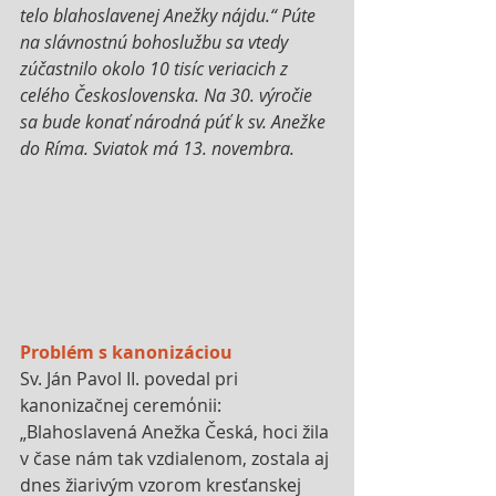
telo blahoslavenej Anežky nájdu.“ Púte 
na slávnostnú bohoslužbu sa vtedy 
zúčastnilo okolo 10 tisíc veriacich z 
celého Československa. Na 30. výročie 
sa bude konať národná púť k sv. Anežke 
do Ríma. Sviatok má 13. novembra.
Problém s kanonizáciou
Sv. Ján Pavol II. povedal pri 
kanonizačnej ceremόnii:  
„Blahoslavená Anežka Česká, hoci žila 
v čase nám tak vzdialenom, zostala aj 
dnes žiarivým vzorom kresťanskej 