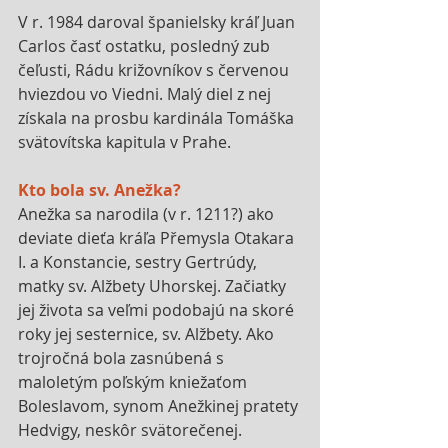
V r. 1984 daroval španielsky kráľ Juan 
Carlos časť ostatku, posledný zub 
čeľusti, Rádu križovníkov s červenou 
hviezdou vo Viedni. Malý diel z nej 
získala na prosbu kardinála Tomáška 
svätovítska kapitula v Prahe.
Kto bola sv. Anežka?
Anežka sa narodila (v r. 1211?) ako 
deviate dieťa kráľa Přemysla Otakara 
I. a Konstancie, sestry Gertrúdy, 
matky sv. Alžbety Uhorskej. Začiatky 
jej života sa veľmi podobajú na skoré 
roky jej sesternice, sv. Alžbety. Ako 
trojročná bola zasnúbená s 
maloletým poľským kniežaťom 
Boleslavom, synom Anežkinej pratety 
Hedvigy, neskôr svätorečenej. 