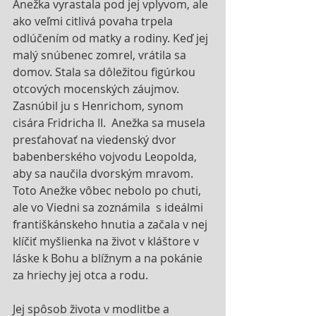
Anežka vyrastala pod jej vplyvom, ale 
ako veľmi citlivá povaha trpela 
odlúčením od matky a rodiny. Keď jej 
malý snúbenec zomrel, vrátila sa 
domov. Stala sa dôležitou figúrkou 
otcových mocenských záujmov. 
Zasnúbil ju s Henrichom, synom 
cisára Fridricha II.  Anežka sa musela 
presťahovať na viedenský dvor 
babenberského vojvodu Leopolda, 
aby sa naučila dvorským mravom. 
Toto Anežke vôbec nebolo po chuti, 
ale vo Viedni sa zoznámila  s ideálmi 
františkánskeho hnutia a začala v nej 
klíčiť myšlienka na život v kláštore v 
láske k Bohu a blížnym a na pokánie 
za hriechy jej otca a rodu. 
Jej spôsob života v modlitbe a 