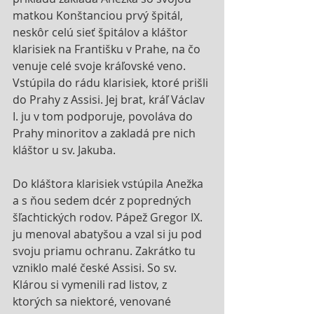
matkou Konštanciou prvý špitál, 
neskôr celú sieť špitálov a kláštor 
klarisiek na Františku v Prahe, na čo 
venuje celé svoje kráľovské veno. 
Vstúpila do rádu klarisiek, ktoré prišli 
do Prahy z Assisi. Jej brat, kráľ Václav 
I. ju v tom podporuje, povoláva do 
Prahy minoritov a zakladá pre nich 
kláštor u sv. Jakuba. 
Do kláštora klarisiek vstúpila Anežka 
a s ňou sedem dcér z popredných 
šľachtických rodov. Pápež Gregor IX. 
ju menoval abatyšou a vzal si ju pod 
svoju priamu ochranu. Zakrátko tu 
vzniklo malé české Assisi. So sv. 
Klárou si vymenili rad listov, z 
ktorých sa niektoré, venované 