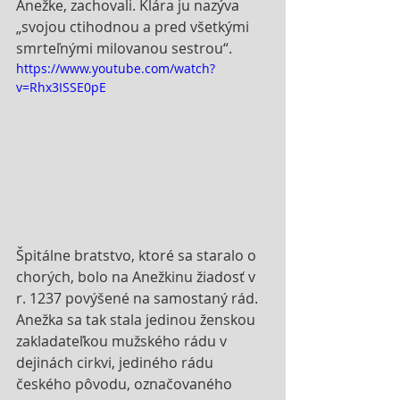
Anežke, zachovali. Klára ju nazýva 
„svojou ctihodnou a pred všetkými 
smrteľnými milovanou sestrou“.
https://www.youtube.com/watch?
v=Rhx3ISSE0pE
Špitálne bratstvo, ktoré sa staralo o 
chorých, bolo na Anežkinu žiadosť v 
r. 1237 povýšené na samostaný rád. 
Anežka sa tak stala jedinou ženskou 
zakladateľkou mužského rádu v 
dejinách cirkvi, jediného rádu 
českého pôvodu, označovaného 