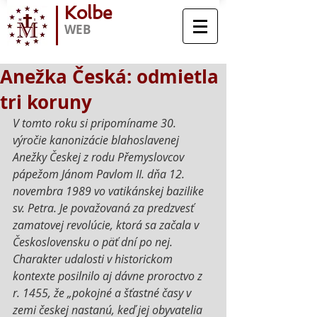
Kolbe
WEB
Anežka Česká: odmietla
tri koruny
V tomto roku si pripomíname 30. 
výročie kanonizácie blahoslavenej 
Anežky Českej z rodu Přemyslovcov 
pápežom Jánom Pavlom II. dňa 12. 
novembra 1989 vo vatikánskej bazilike 
sv. Petra. Je považovaná za predzvesť 
zamatovej revolúcie, ktorá sa začala v 
Československu o päť dní po nej. 
Charakter udalosti v historickom 
kontexte posilnilo aj dávne proroctvo z 
r. 1455, že „pokojné a šťastné časy v 
zemi českej nastanú, keď jej obyvatelia 