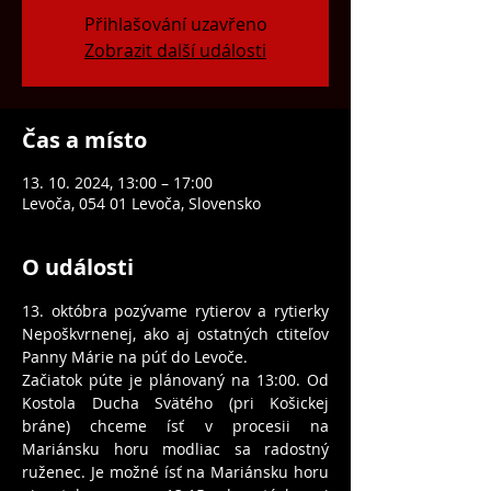
Přihlašování uzavřeno
Zobrazit další události
Čas a místo
13. 10. 2024, 13:00 – 17:00
Levoča, 054 01 Levoča, Slovensko
O události
13. októbra pozývame rytierov a rytierky 
Nepoškvrnenej, ako aj ostatných ctiteľov 
Panny Márie na púť do Levoče.
Začiatok púte je plánovaný na 13:00. Od 
Kostola Ducha Svätého (pri Košickej 
bráne) chceme ísť v procesii na 
Mariánsku horu modliac sa radostný 
ruženec. Je možné ísť na Mariánsku horu 