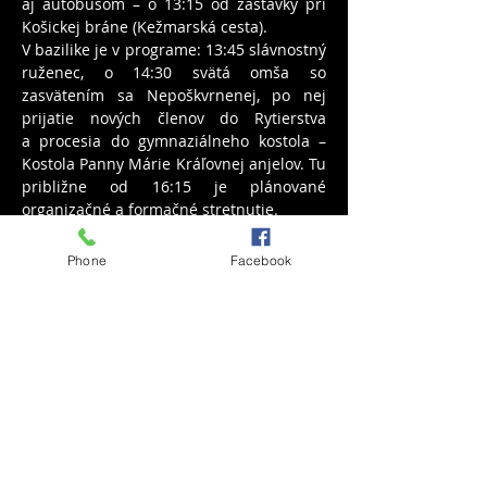
aj autobusom – o 13:15 od zastávky pri 
Košickej bráne (Kežmarská cesta).
V bazilike je v programe: 13:45 slávnostný 
ruženec, o 14:30 svätá omša so 
zasvätením sa Nepoškvrnenej, po nej 
prijatie nových členov do Rytierstva 
a procesia do gymnaziálneho kostola – 
Kostola Panny Márie Kráľovnej anjelov. Tu 
približne od 16:15 je plánované 
organizačné a formačné stretnutie.
Phone
Facebook
Sdílet událost
Rytierstvo Nepoškvrnenej