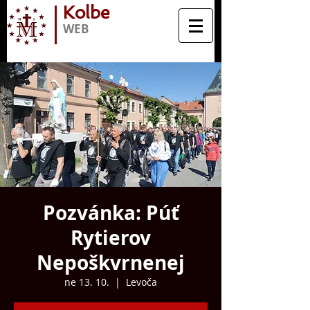
Kolbe
WEB
Pozvánka: Púť
Rytierov
Nepoškvrnenej
ne 13. 10.
  |  
Levoča