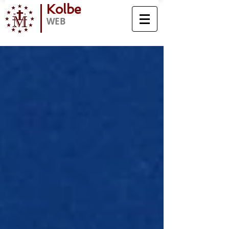
Kolbe
WEB