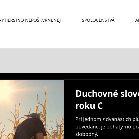
RYTIERSTVO NEPOŠKVRNENEJ
SPOLOČENSTVÁ
A
Duchovné slovo
roku C
Pri jednom z dvanástich pl
povedané: je bohatý, no pra
slobodný.