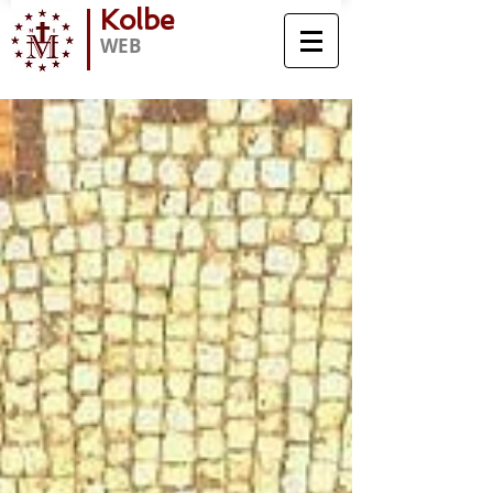
Kolbe
WEB