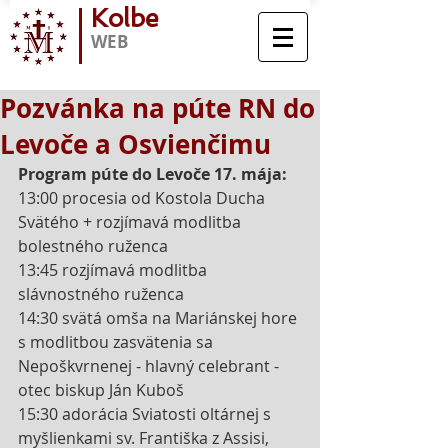
Kolbe
WEB
Pozvánka na púte RN do
Levoče a Osvienčimu
Program púte do Levoče 17. mája:
13:00 procesia od Kostola Ducha 
Svätého + rozjímavá modlitba 
bolestného ruženca
13:45 rozjímavá modlitba 
slávnostného ruženca
14:30 svätá omša na Mariánskej hore 
s modlitbou zasvätenia sa 
Nepoškvrnenej - hlavný celebrant - 
otec biskup Ján Kuboš
15:30 adorácia Sviatosti oltárnej s 
myšlienkami sv. Františka z Assisi, 