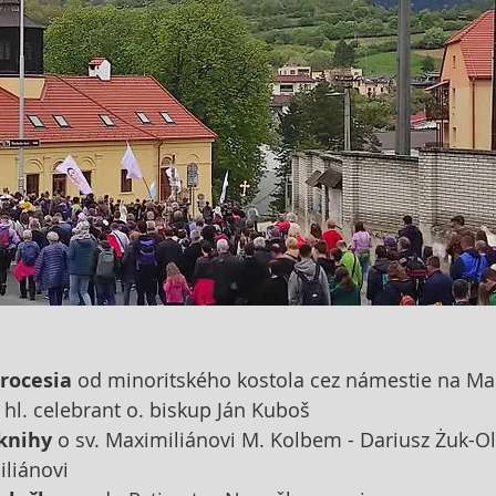
rocesia
 od minoritského kostola cez námestie na Ma
- hl. celebrant o. biskup Ján Kuboš 
knihy
 o sv. Maximiliánovi M. Kolbem - Dariusz Żuk-Ol
iliánovi