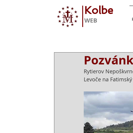
Kolbe
WEB
Pozvánk
Rytierov Nepoškvrne
Levoče na Fatimský