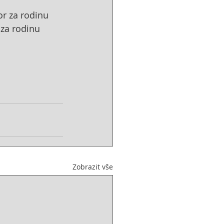
or za rodinu
 za rodinu
Zobrazit vše