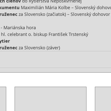
ých členov
 do Rytierstva Nepoškvrnenej 
okumentu
 Maximilián Mária Kolbe – Slovenský dohov
 ruženec
 za Slovensko (začiatok) – Slovenský dohovor
 - Mariánska hora
- hl. celebrant o. biskup František Trstenský 
tier
 ruženec
 za Slovensko (záver)