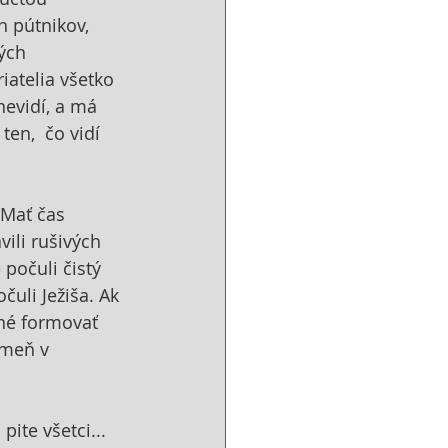
h pútnikov, 
ých 
iatelia všetko 
nevidí, a má 
en,  čo vidí 
 Mať čas 
ili rušivých 
 počuli čistý 
uli Ježiša. Ak 
né formovať 
ameň v 
ite všetci...  