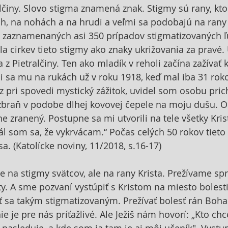
lčiny. Slovo stigma znamená znak. Stigmy sú rany, ktor
h, na nohách a na hrudi a veľmi sa podobajú na rany
je zaznamenaných asi 350 prípadov stigmatizovaných ľud
 cirkev tieto stigmy ako znaky ukrižovania za pravé. U
a z Pietralčiny. Ten ako mladík v reholi začína zažívať k
ili sa mu na rukách už v roku 1918, keď mal iba 31 rok
z pri spovedi mystický zážitok, uvidel som osobu pric
 zbraň v podobe dlhej kovovej čepele na moju dušu. Od
ne zranený. Postupne sa mi utvorili na tele všetky Kris
Bál som sa, že vykrvácam.“ Počas celých 50 rokov tieto
sa. (Katolícke noviny, 11/2018, s.16-17)
 na stigmy svätcov, ale na rany Krista. Prežívame sp
ty. A sme pozvaní vystúpiť s Kristom na miesto bolesti
ť sa takým stigmatizovaným. Prežívať bolesť rán Boha 
nie je pre nás príťažlivé. Ale Ježiš nám hovorí: „Kto ch
asleduje, a kde som ja tam je aj môj učeník". Vystu