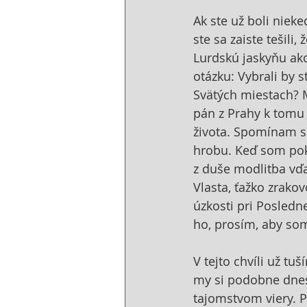
Ak ste už boli nieke
ste sa zaiste tešili,
Lurdskú jaskyňu ak
otázku: Vybrali by s
Svätých miestach? 
pán z Prahy k tomu 
života. Spomínam si
hrobu. Keď som pok
z duše modlitba vďa
Vlasta, ťažko zrako
úzkosti pri Posledn
ho, prosím, aby som
V tejto chvíli už tu
my si podobne dnes,
tajomstvom viery. P