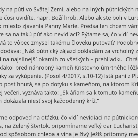
dy na púti vo Svätej Zemi, alebo na iných pútnických m
 že čosi uvidíte, napr. Boží hrob. Alebo ak ste boli v Lur
o miesto zjavenia Panny Márie. Predsa len chcem vám
te sa na takú púť ako nevidiaci? Pýtame sa, čo vidí nev
Má to vôbec zmysel takému človeku putovať? Podobne 
dodáva: „Náš pútnický zájazd pokladám za vrcholný z
 na najsilnejší okamih zo všetkých – prehliadku  Ch
ľakol pred náhrobný kameň Kristovho úmrtného lôžka
ky za vykúpenie. (Posol 4/2017, s.10-12) Istá pani z 
vo postihnutá, sa po dotyku s kameňom, na ktorom Kris
ej večeri, vyznáva takto: „Skláňam sa k tomuto kame
 dokázala niesť svoj každodenný kríž.“
šíme odpoveď na otázku, čo vidí nevidiaci na pútnickom
 na Zelený štvrtok, pripomíname veľký dar Eucharistie
od spôsobom chleba a vína je živý Ježiš prítomný me