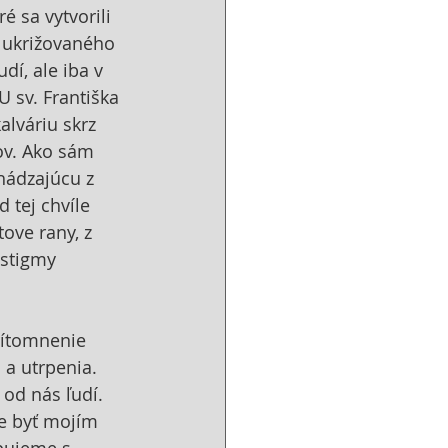
é sa vytvorili 
 ukrižovaného 
í, ale iba v 
 sv. Františka 
alváriu skrz 
ov. Ako sám 
hádzajúcu z 
 tej chvíle 
tove rany, z 
 stigmy 
rítomnenie 
 a utrpenia. 
od nás ľudí. 
ce byť mojím 
pujeme s 