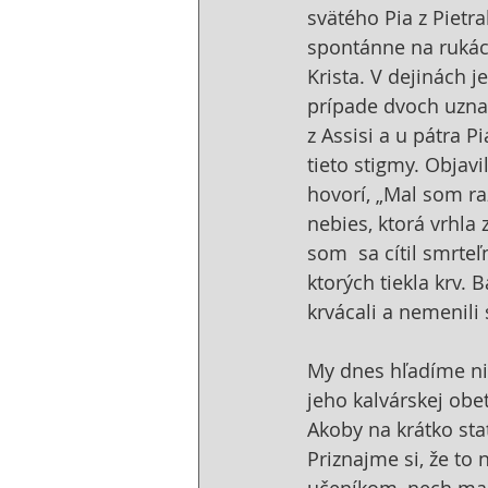
svätého Pia z Pietra
spontánne na rukác
Krista. V dejinách 
prípade dvoch uznala
z Assisi a u pátra Pi
tieto stigmy. Objav
hovorí, „Mal som ra
nebies, ktorá vrhla
som  sa cítil smrteľ
ktorých tiekla krv. 
krvácali a nemenili 
My dnes hľadíme nie
jeho kalvárskej obe
Akoby na krátko sta
Priznajme si, že to 
učeníkom, nech ma n