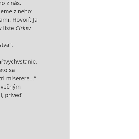
ho z nás. 
ijeme z neho: 
nami. Hovorí: Ja 
 liste 
Cirkev 
tva". 
ŕtvychvstanie, 
eto sa 
i miserere...“ 
k večným 
i, priveď 