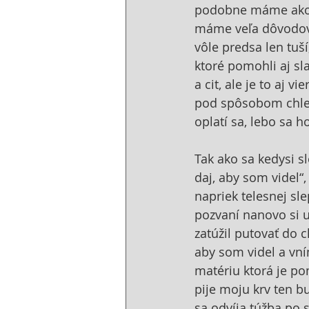
podobne máme akoby 
máme veľa dôvodov p
vôle predsa len tuší
ktoré pomohli aj sl
a cit, ale je to aj v
pod spôsobom chleba
oplatí sa, lebo sa 
Tak ako sa kedysi sl
daj, aby som videl“,
napriek telesnej sle
pozvaní nanovo si u
zatúžil putovať do c
aby som videl a vní
matériu ktorá je pom
pije moju krv ten b
sa odvíja túžba po s