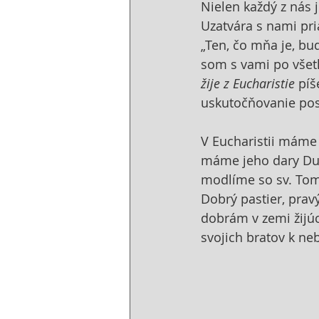
Nielen každý z nás j
Uzatvára s nami pria
„Ten, čo mňa je, bude
som s vami po všetky
žije z Eucharistie 
píš
uskutočňovanie posl
V Eucharistii máme
máme jeho dary Duc
modlíme so sv. Tomá
Dobrý pastier, pravý
dobrám v zemi žijúci
svojich bratov k ne