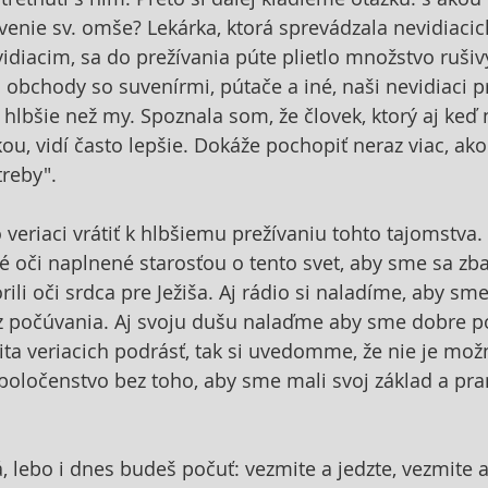
enie sv. omše? Lekárka, ktorá sprevádzala nevidiacic
idiacim, sa do prežívania púte plietlo množstvo rušiv
obchody so suvenírmi, pútače a iné, naši nevidiaci pr
 hlbšie než my. Spoznala som, že človek, ktorý aj keď 
u, vidí často lepšie. Dokáže pochopiť neraz viac, ako t
treby".
veriaci vrátiť k hlbšiemu prežívaniu tohto tajomstva.
né oči naplnené starosťou o tento svet, aby sme sa zbav
orili oči srdca pre Ježiša. Aj rádio si naladíme, aby sme
 z počúvania. Aj svoju dušu nalaďme aby sme dobre poč
a veriacich podrásť, tak si uvedomme, že nie je mož
poločenstvo bez toho, aby sme mali svoj základ a pr
, lebo i dnes budeš počuť: vezmite a jedzte, vezmite a p