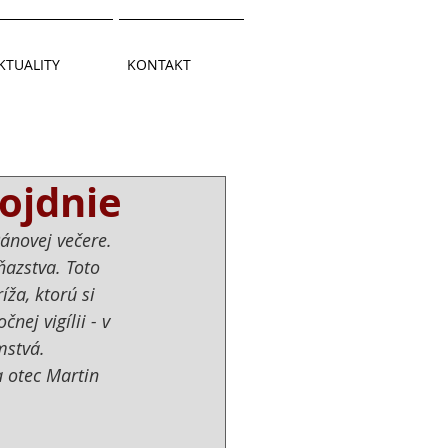
KTUALITY
KONTAKT
ojdnie
ánovej večere. 
ňazstva. Toto 
ža, ktorú si 
ej vigílii - v 
stvá. 
 otec Martin 