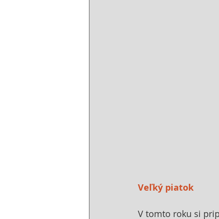
Veľký piatok
V tomto roku si pri