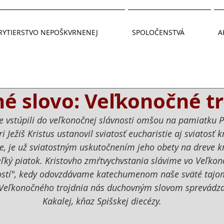
RYTIERSTVO NEPOŠKVRNENEJ
SPOLOČENSTVÁ
A
é slovo: Veľkonočné tr
e vstúpili do veľkonočnej slávnosti omšou na pamiatku P
i Ježiš Kristus ustanovil sviatosť eucharistie aj sviatosť k
je, je už sviatostným uskutočnením jeho obety na dreve krí
ý piatok. Kristovho zmŕtvychvstania slávime vo Veľkonočn
tostí", kedy odovzdávame katechumenom naše sväté tajom
Veľkonočného trojdnia nás duchovným slovom sprevádza
Kakalej, kňaz Spišskej diecézy.