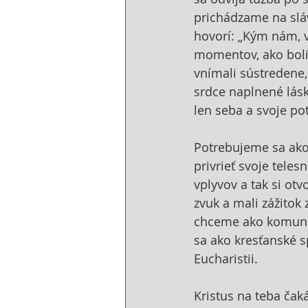
prichádzame na sláv
hovorí: „Kým nám, v
momentov, ako boli 
vnímali sústredene,
srdce naplnené lásko
len seba a svoje po
Potrebujeme sa ako 
privrieť svoje teles
vplyvov a tak si otv
zvuk a mali zážitok
chceme ako komunit
sa ako kresťanské s
Eucharistii. 
Kristus na teba čaká