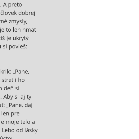
 A preto 
človek dobrej 
tné zmysly, 
je to len hmat 
iš je ukrytý 
 si povieš: 
rik: „Pane, 
stretli ho 
o deň si 
Aby si aj ty 
ť: „Pane, daj 
len pre 
je moje telo a 
 Lebo od lásky 
 úctou 