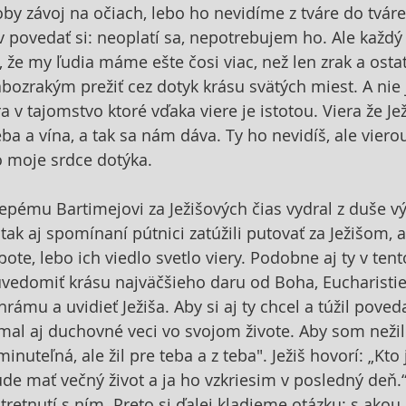
závoj na očiach, lebo ho nevidíme z tváre do tváre.
ovedať si: neoplatí sa, nepotrebujem ho. Ale každý 
, že my ľudia máme ešte čosi viac, než len zrak a osta
abozrakým prežiť cez dotyk krásu svätých miest. A nie 
iera v tajomstvo ktoré vďaka viere je istotou. Viera že Jež
 a vína, a tak sa nám dáva. Ty ho nevidíš, ale vierou
ho moje srdce dotýka.
epému Bartimejovi za Ježišových čias vydral z duše výk
 tak aj spomínaní pútnici zatúžili putovať za Ježišom, a 
pote, lebo ich viedlo svetlo viery. Podobne aj ty v tent
vedomiť krásu najväčšieho daru od Boha, Eucharistie. 
hrámu a uvidieť Ježiša. Aby si aj ty chcel a túžil poveda
mal aj duchovné veci vo svojom živote. Aby som nežil 
inuteľná, ale žil pre teba a z teba". Ježiš hovorí: „Kto 
ude mať večný život a ja ho vzkriesim v posledný deň.“
tretnutí s ním. Preto si ďalej kladieme otázku: s akou