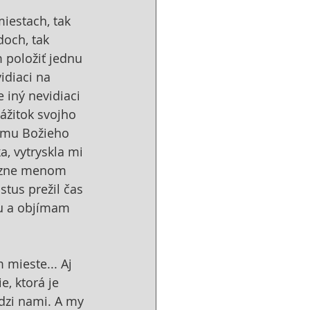
iestach, tak 
doch, tak 
 položiť jednu 
idiaci na 
iný nevidiaci 
ážitok svojho 
rámu Božieho 
, vytryskla mi 
Plzne menom 
tus prežil čas 
ňu a objímam 
 mieste... Aj 
, ktorá je 
dzi nami. A my 