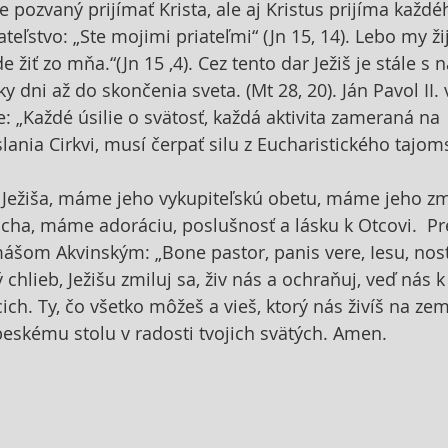
e pozvaný prijímať Krista, ale aj Kristus prijíma každé
teľstvo: „Ste mojimi priateľmi“ (Jn 15, 14). Lebo my ž
 žiť zo mňa.“(Jn 15 ,4). Cez tento dar Ježiš je stále s 
 dni až do skončenia sveta. (Mt 28, 20). Ján Pavol II. v
e: „Každé úsilie o svätosť, každá aktivita zameraná na 
ania Cirkvi, musí čerpať silu z Eucharistického tajoms
 Ježiša, máme jeho vykupiteľskú obetu, máme jeho zm
ha, máme adoráciu, poslušnosť a lásku k Otcovi.  Pr
šom Akvinským: „Bone pastor, panis vere, Iesu, nostr
 chlieb, Ježišu zmiluj sa, živ nás a ochraňuj, veď nás 
ch. Ty, čo všetko môžeš a vieš, ktorý nás živíš na zem
beskému stolu v radosti tvojich svätých. Amen.