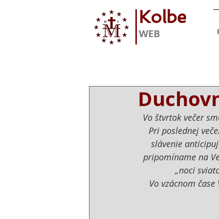
Kolbe
WEB
Duchovn
Vo štvrtok večer sm
Pri poslednej večer
slávenie anticipu
pripomíname na Veľk
„noci svia
Vo vzácnom čase 