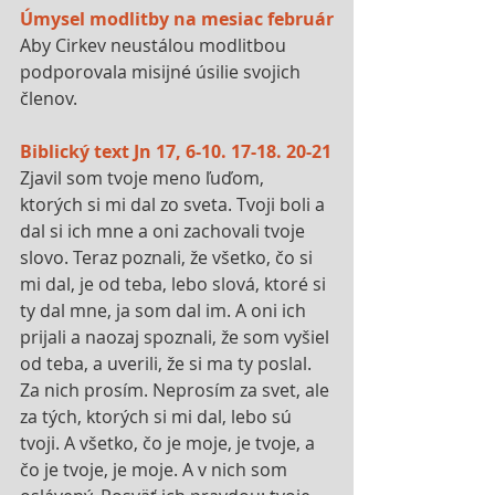
Úmysel modlitby na mesiac február
Aby Cirkev neustálou modlitbou 
podporovala misijné úsilie svojich 
členov.
Biblický text Jn 17, 6-10. 17-18. 20-21
Zjavil som tvoje meno ľuďom, 
ktorých si mi dal zo sveta. Tvoji boli a 
dal si ich mne a oni zachovali tvoje 
slovo. Teraz poznali, že všetko, čo si 
mi dal, je od teba, lebo slová, ktoré si 
ty dal mne, ja som dal im. A oni ich 
prijali a naozaj spoznali, že som vyšiel 
od teba, a uverili, že si ma ty poslal. 
Za nich prosím. Neprosím za svet, ale 
za tých, ktorých si mi dal, lebo sú 
tvoji. A všetko, čo je moje, je tvoje, a 
čo je tvoje, je moje. A v nich som 