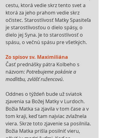
cestu, ktorá vedie skrz tento svet a 
ktorá za jeho prahom vedie skrz 
očistec. Starostlivosť Matky Spasiteľa 
je starostlivosťou o dielo spásy, o 
dielo jej Syna. Je to starostlivosť o 
spásu, o večnú spásu pre všetkých.
Zo spisov sv. Maximiliána
Časť prednášky pátra Kolbeho s 
názvom: 
Potrebujeme pokánie a 
modlitbu, zvlášť ružencovú
.
Oddnes o týždeň bude už sviatok 
zjavenia sa Božej Matky v Lurdoch. 
Božia Matka sa zjavila v tom čase a v 
tom kraji, keď tam najviac zvlažnela 
viera. Skrze toto zjavenie sa posilnila. 
Božia Matka prišla posilniť vieru, 