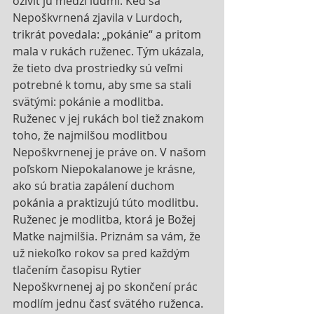
oživiť ju medzi ľuďmi. Keď sa 
Nepoškvrnená zjavila v Lurdoch, 
trikrát povedala: „pokánie“ a pritom 
mala v rukách ruženec. Tým ukázala, 
že tieto dva prostriedky sú veľmi 
potrebné k tomu, aby sme sa stali 
svätými: pokánie a modlitba. 
Ruženec v jej rukách bol tiež znakom 
toho, že najmilšou modlitbou 
Nepoškvrnenej je práve on. V našom 
poľskom Niepokalanowe je krásne, 
ako sú bratia zapálení duchom 
pokánia a praktizujú túto modlitbu. 
Ruženec je modlitba, ktorá je Božej 
Matke najmilšia. Priznám sa vám, že 
už niekoľko rokov sa pred každým 
tlačením časopisu Rytier 
Nepoškvrnenej aj po skončení prác 
modlím jednu časť svätého ruženca. 