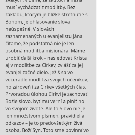
svätých, vidíme, že skutočná misia 
musí vychádzať z modlitby. Bez 
základu, ktorým je blízke stretnutie s 
Bohom, je ohlasovanie slova 
neúspešné. V slovách 
zaznamenaných u evanjelistu Jána 
čítame, že podstatná nie je len 
osobná modlitba misionára. Máme 
urobiť ďalší krok – nasledovať Krista 
aj v modlitbe za Cirkev, zvlášť za jej 
evanjelizačné dielo. Ježiš sa vo 
večeradle modlil za svojich učeníkov, 
no zároveň i za Cirkev všetkých čias. 
Prvoradou úlohou Cirkvi je zachovať 
Božie slovo, byť mu verní a plniť ho 
vo svojom živote. Ale to Slovo nie je 
len množstvom písmen, pravidiel a 
odkazov – je to predovšetkým živá 
osoba, Boží Syn. Toto sme povinní vo 