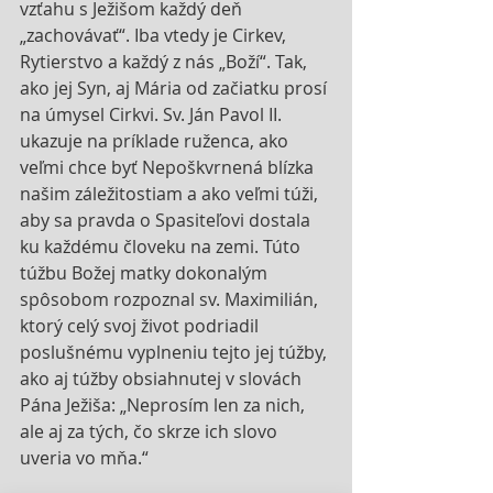
vzťahu s Ježišom každý deň 
„zachovávať“. Iba vtedy je Cirkev, 
Rytierstvo a každý z nás „Boží“. Tak, 
ako jej Syn, aj Mária od začiatku prosí 
na úmysel Cirkvi. Sv. Ján Pavol II. 
ukazuje na príklade ruženca, ako 
veľmi chce byť Nepoškvrnená blízka 
našim záležitostiam a ako veľmi túži, 
aby sa pravda o Spasiteľovi dostala 
ku každému človeku na zemi. Túto 
túžbu Božej matky dokonalým 
spôsobom rozpoznal sv. Maximilián, 
ktorý celý svoj život podriadil 
poslušnému vyplneniu tejto jej túžby, 
ako aj túžby obsiahnutej v slovách 
Pána Ježiša: „Neprosím len za nich, 
ale aj za tých, čo skrze ich slovo 
uveria vo mňa.“