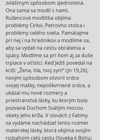
zvláštnym spôsobom zjednotená. 
Ona sama sa modlí s nami. 
Ružencová modlitba objíma 
problémy Cirkvi, Petrovho stolca i 
problémy celého sveta. Pamätajme 
pri nej i na hriešnikov a modlime sa, 
aby sa vydali na cestu obrátenia a 
spásy. Modlime sa pri ňom aj za duše 
trpiace v očistci. Keď Ježiš povedal na 
kríži: „Žena, hľa, tvoj syn!“ (Jn 19,26), 
novým spôsobom otvoril srdce 
svojej matky, nepoškvrnené srdce, a 
ukázal mu nové rozmery a 
priestranstvá lásky, ku ktorým bola 
pozvaná Duchom Svätým mocou 
obety jeho kríža. V slovách z Fatimy 
sa vydáme nachádzať tento rozmer 
materskej lásky, ktorá objíma svojím 
rozsahom celú cestu človeka k Bohu; 