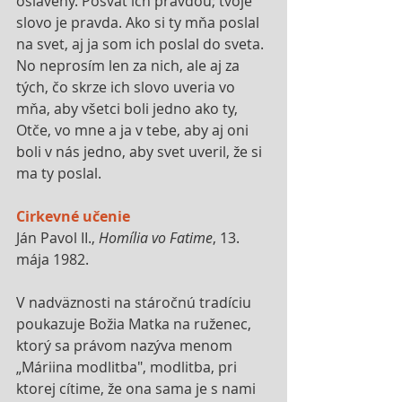
oslávený. Posväť ich pravdou; tvoje 
slovo je pravda. Ako si ty mňa poslal 
na svet, aj ja som ich poslal do sveta. 
No neprosím len za nich, ale aj za 
tých, čo skrze ich slovo uveria vo 
mňa, aby všetci boli jedno ako ty, 
Otče, vo mne a ja v tebe, aby aj oni 
boli v nás jedno, aby svet uveril, že si 
ma ty poslal.
Cirkevné učenie
Ján Pavol II., 
Homília vo Fatime
, 13. 
mája 1982.
V nadväznosti na stáročnú tradíciu 
poukazuje Božia Matka na ruženec, 
ktorý sa právom nazýva menom 
„Máriina modlitba", modlitba, pri 
ktorej cítime, že ona sama je s nami 