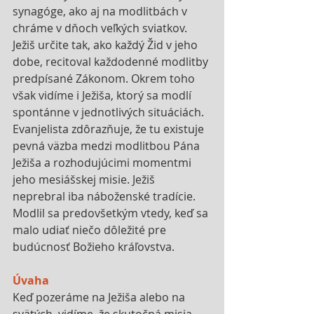
synagóge, ako aj na modlitbách v 
chráme v dňoch veľkých sviatkov. 
Ježiš určite tak, ako každý Žid v jeho 
dobe, recitoval každodenné modlitby 
predpísané Zákonom. Okrem toho 
však vidíme i Ježiša, ktorý sa modlí 
spontánne v jednotlivých situáciách. 
Evanjelista zdôrazňuje, že tu existuje 
pevná väzba medzi modlitbou Pána 
Ježiša a rozhodujúcimi momentmi 
jeho mesiášskej misie. Ježiš 
neprebral iba náboženské tradície. 
Modlil sa predovšetkým vtedy, keď sa 
malo udiať niečo dôležité pre 
budúcnosť Božieho kráľovstva.
Úvaha
Keď pozeráme na Ježiša alebo na 